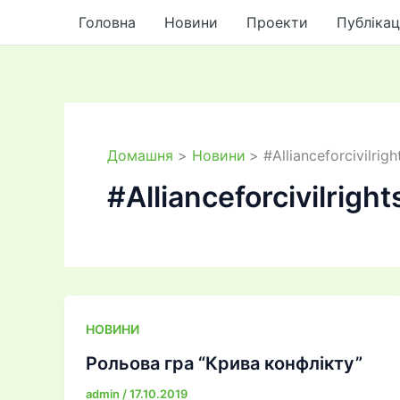
до
Перейти
Головна
Новини
Проекти
Публікац
вмісту
до
вмісту
Домашня
Новини
#Allianceforcivilrigh
#Allianceforcivilright
НОВИНИ
Рольова гра “Крива конфлікту”
admin
/
17.10.2019