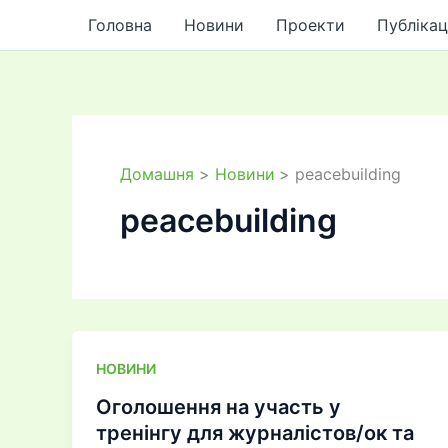
до
Перейти
Головна
Новини
Проекти
Публікац
вмісту
до
вмісту
Домашня
Новини
peacebuilding
peacebuilding
НОВИНИ
Оголошення на участь у
тренінгу для журналістов/ок та