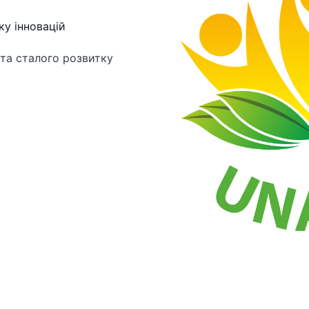
ку інновацій
та сталого розвитку