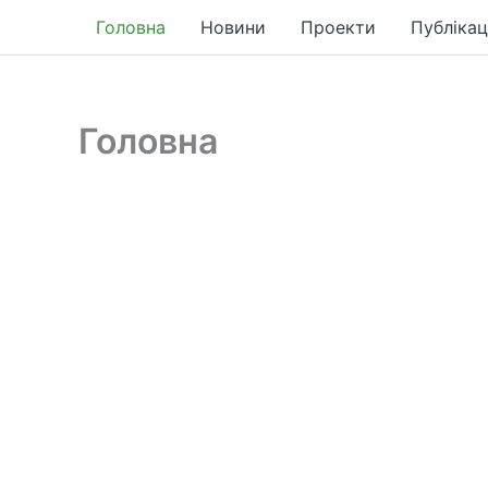
до
Перейти
Головна
Новини
Проекти
Публікац
вмісту
до
вмісту
Головна