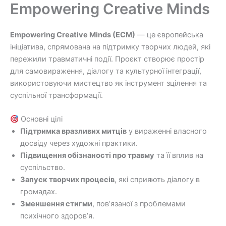
до
Empowering Creative Minds
Перейти
вмісту
до
вмісту
Empowering Creative Minds (ECM)
— це європейська
ініціатива, спрямована на підтримку творчих людей, які
пережили травматичні події. Проєкт створює простір
для самовираження, діалогу та культурної інтеграції,
використовуючи мистецтво як інструмент зцілення та
суспільної трансформації.
Основні цілі
Підтримка вразливих митців
у вираженні власного
досвіду через художні практики.
Підвищення обізнаності про травму
та її вплив на
суспільство.
Запуск творчих процесів
, які сприяють діалогу в
громадах.
Зменшення стигми
, пов’язаної з проблемами
психічного здоров’я.