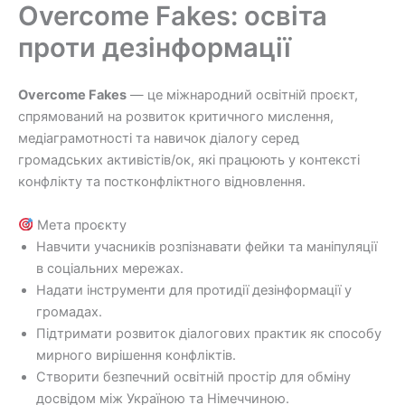
до
Overcome Fakes: освіта
Перейти
вмісту
до
проти дезінформації
вмісту
Overcome Fakes
— це міжнародний освітній проєкт,
спрямований на розвиток критичного мислення,
медіаграмотності та навичок діалогу серед
громадських активістів/ок, які працюють у контексті
конфлікту та постконфліктного відновлення.
Мета проєкту
Навчити учасників розпізнавати фейки та маніпуляції
в соціальних мережах.
Надати інструменти для протидії дезінформації у
громадах.
Підтримати розвиток діалогових практик як способу
мирного вирішення конфліктів.
Створити безпечний освітній простір для обміну
досвідом між Україною та Німеччиною.