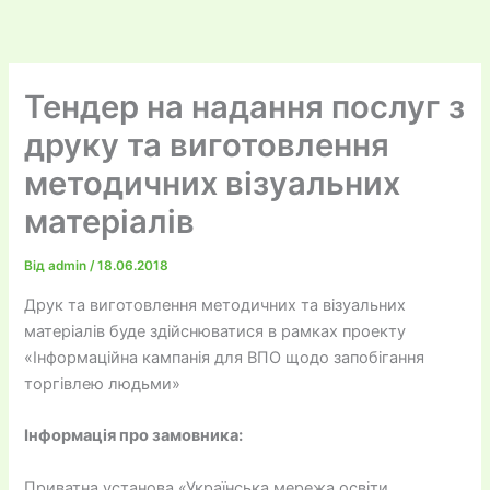
до
Перейти
вмісту
до
вмісту
Тендер на надання послуг з
друку та виготовлення
методичних візуальних
матеріалів
Від
admin
/
18.06.2018
Друк та виготовлення методичних та візуальних
матеріалів буде здійснюватися в рамках проекту
«Інформаційна кампанія для ВПО щодо запобігання
торгівлею людьми»
Інформація про замовника:
Приватна установа «Українська мережа освіти