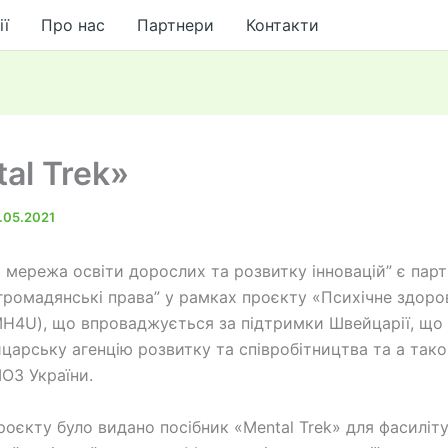
ії
Про нас
Партнери
Контакти
al Trek»
.05.2021
а мережа освіти дорослих та розвитку інновацій” є пар
 громадянські права” у рамках проєкту «Психічне здоров
MH4U), що впроваджується за підтримки Швейцарії, що
царську агенцію розвитку та співробітництва та а тако
ОЗ України.
роєкту було видано посібник «Mental Trek» для фасиліт