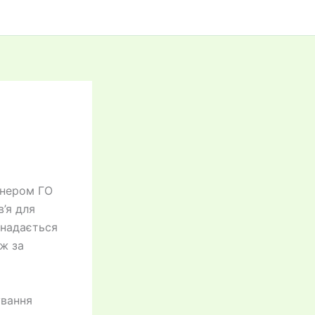
тнером ГО
’я для
 надається
ж за
ування