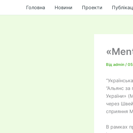
до
Перейти
Головна
Новини
Проекти
Публікац
вмісту
до
вмісту
«Ment
Від
admin
/
05
“Українськ
“Альянс за
України» (
через Швей
сприяння М
В рамках п