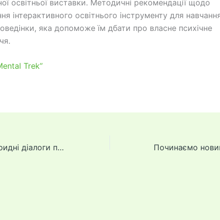
ної освітньої виставки. Методичні рекомендації щодо
ня інтерактивного освітнього інструменту для навчанн
оведінки, яка допоможе їм дбати про власне психічне
чя.
ental Trek”
Open Spaсe “Гібридні діалоги про гібридний конфлікт: Виклики та можливості побудови миротворчості в умовах пандемії та пост пандемічного світу?”